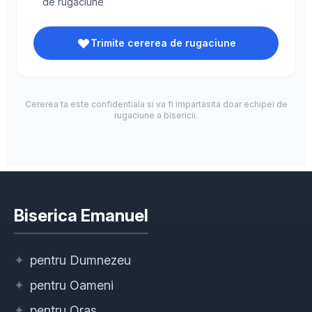
de rugaciune
Trimite cererea de rugaciune
Cererea ta este confidentiala si va fi impartasita doar echipei de
rugaciune a bisericii.
Biserica Emanuel
✦
pentru Dumnezeu
✦
pentru Oameni
✦
pentru Oraș