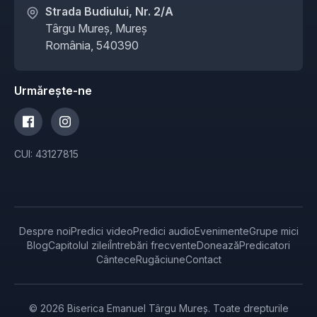
Strada Budiului, Nr. 2/A
Târgu Mureș, Mureș
România, 540390
Urmărește-ne
CUI: 43127815
Despre noi
Predici video
Predici audio
Evenimente
Grupe mici
Blog
Capitolul zilei
Întrebări frecvente
Donează
Predicatori
Cântece
Rugăciune
Contact
© 2026 Biserica Emanuel Târgu Mureș. Toate drepturile