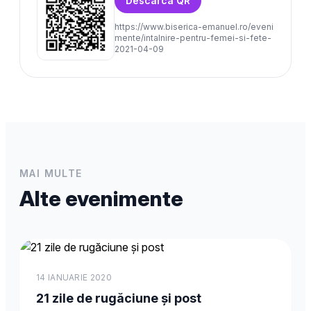
Descarca QR
https://www.biserica-emanuel.ro/eveni
mente/intalnire-pentru-femei-si-fete-
2021-04-09
MAI MULTE
Alte evenimente
14 IANUARIE 2020
21 zile de rugăciune și post