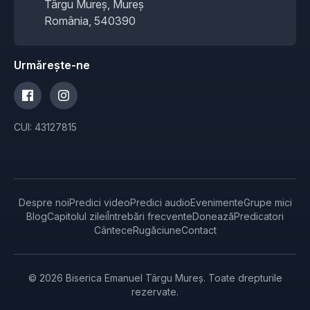
Târgu Mureș, Mureș
România, 540390
Urmărește-ne
CUI: 43127815
Despre noi
Predici video
Predici audio
Evenimente
Grupe mici
Blog
Capitolul zilei
Întrebări frecvente
Donează
Predicatori
Cântece
Rugăciune
Contact
© 2026 Biserica Emanuel Târgu Mureș. Toate drepturile
rezervate.