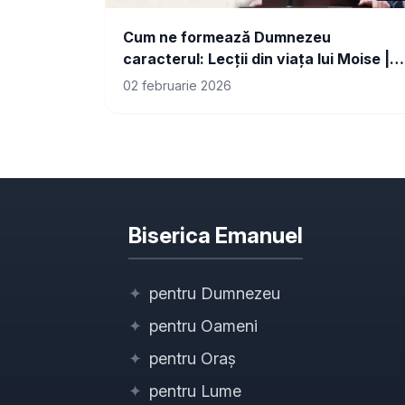
Cum ne formează Dumnezeu
caracterul: Lecții din viața lui Moise |
Fănel Șuteu
02 februarie 2026
Biserica Emanuel
✦
pentru Dumnezeu
✦
pentru Oameni
✦
pentru Oraș
✦
pentru Lume