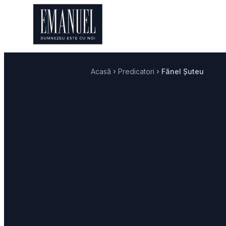
Acasă
Predicatori
Fănel Șuteu