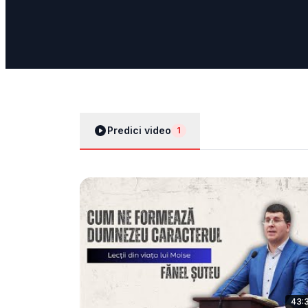
Predici video
1
43: