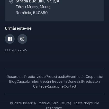
Strada Budiului, Nr. 2/A
Târgu Mureș, Mureș
România, 540390
Urmărește-ne
CUI: 43127815
Despre noi
Predici video
Predici audio
Evenimente
Grupe mici
Blog
Capitolul zilei
Întrebări frecvente
Donează
Predicatori
Cântece
Rugăciune
Contact
© 2026 Biserica Emanuel Târgu Mureș. Toate drepturile
rezervate.