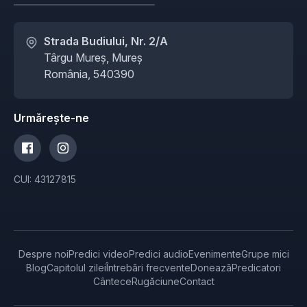
Strada Budiului, Nr. 2/A
Târgu Mureș, Mureș
România, 540390
Urmărește-ne
CUI: 43127815
Despre noi
Predici video
Predici audio
Evenimente
Grupe mici
Blog
Capitolul zilei
Întrebări frecvente
Donează
Predicatori
Cântece
Rugăciune
Contact