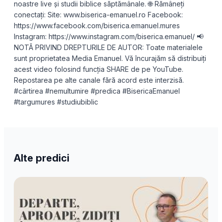
noastre live și studii biblice săptămânale. 🌐 Rămâneți
conectați: Site: www.biserica-emanuel.ro Facebook:
https://www.facebook.com/biserica.emanuel.mures
Instagram: https://www.instagram.com/biserica.emanuel/ 📢
NOTĂ PRIVIND DREPTURILE DE AUTOR: Toate materialele
sunt proprietatea Media Emanuel. Vă încurajăm să distribuiți
acest video folosind funcția SHARE de pe YouTube.
Repostarea pe alte canale fără acord este interzisă.
#cârtirea #nemultumire #predica #BisericaEmanuel
#targumures #studiubiblic
Alte predici