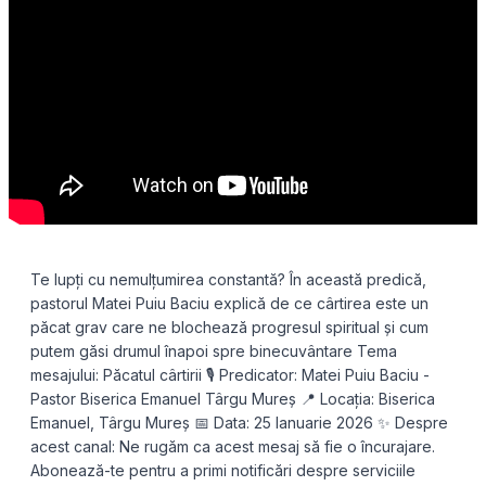
Te lupți cu nemulțumirea constantă? În această predică,
pastorul Matei Puiu Baciu explică de ce cârtirea este un
păcat grav care ne blochează progresul spiritual și cum
putem găsi drumul înapoi spre binecuvântare Tema
mesajului: Păcatul cârtirii 🎙️ Predicator: Matei Puiu Baciu -
Pastor Biserica Emanuel Târgu Mureș 📍 Locația: Biserica
Emanuel, Târgu Mureș 📅 Data: 25 Ianuarie 2026 ✨ Despre
acest canal: Ne rugăm ca acest mesaj să fie o încurajare.
Abonează-te pentru a primi notificări despre serviciile