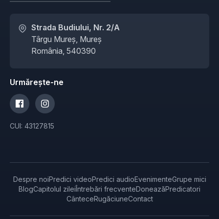
Strada Budiului, Nr. 2/A
Târgu Mureș, Mureș
România, 540390
Urmărește-ne
CUI: 43127815
Despre noi
Predici video
Predici audio
Evenimente
Grupe mici
Blog
Capitolul zilei
Întrebări frecvente
Donează
Predicatori
Cântece
Rugăciune
Contact