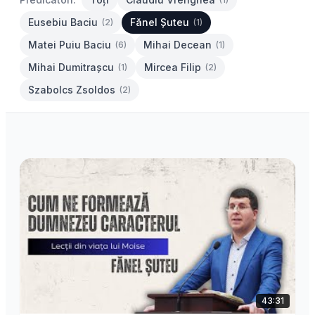
Eusebiu Baciu
Fănel Șuteu
(2)
(1)
Matei Puiu Baciu
Mihai Decean
(6)
(1)
Mihai Dumitrașcu
Mircea Filip
(1)
(2)
Szabolcs Zsoldos
(2)
43:31