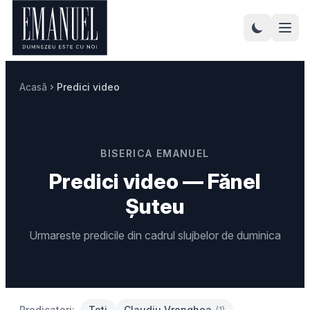
Acasă
Predici video
BISERICA EMANUEL
Predici video — Fănel
Șuteu
Urmareste predicile din cadrul slujbelor de duminica
Predicatori:
Toți
Claudiu Vrenghea
(1)