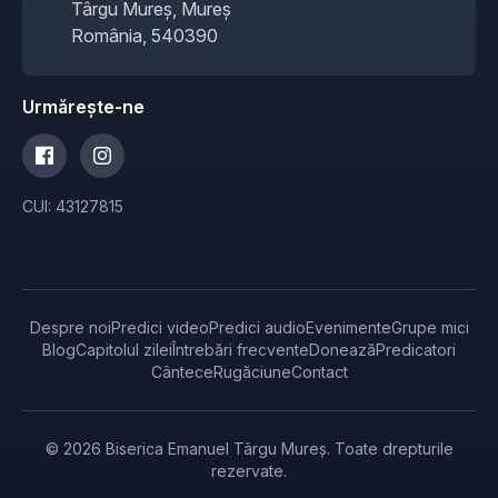
Târgu Mureș, Mureș
România, 540390
Urmărește-ne
CUI: 43127815
Despre noi
Predici video
Predici audio
Evenimente
Grupe mici
Blog
Capitolul zilei
Întrebări frecvente
Donează
Predicatori
Cântece
Rugăciune
Contact
© 2026 Biserica Emanuel Târgu Mureș. Toate drepturile
rezervate.