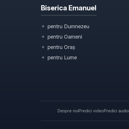
Biserica Emanuel
✦
pentru Dumnezeu
✦
pentru Oameni
✦
pentru Oraș
✦
pentru Lume
Despre noi
Predici video
Predici audio