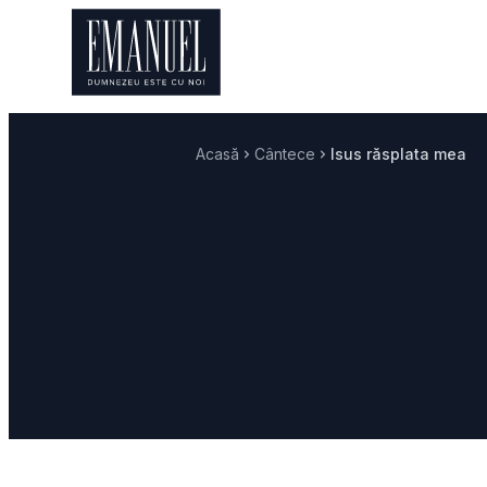
Acasă
Cântece
Isus răsplata mea