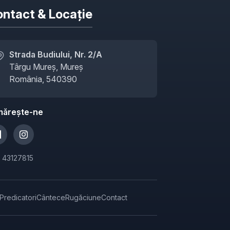
ntact & Locație
Strada Budiului, Nr. 2/A
Târgu Mureș, Mureș
România, 540390
mărește-ne
: 43127815
Predicatori
Cântece
Rugăciune
Contact