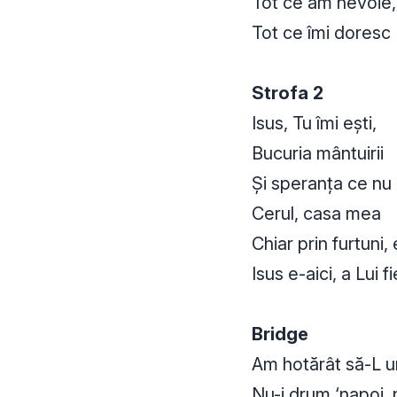
Tot ce am nevoie,
Tot ce îmi doresc
Strofa 2
Isus, Tu îmi ești,
Bucuria mântuirii
Și speranța ce nu 
Cerul, casa mea
Chiar prin furtuni,
Isus e-aici, a Lui fi
Bridge
Am hotărât să-L u
Nu-i drum ‘napoi, 