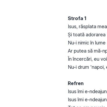
Strofa 1
Isus, răsplata me
Și toată adorarea
Nu-i nimic în lume
Ar putea să mă-n
În încercări, eu vo
Nu-i drum 'napoi, 
Refren
Isus îmi e-ndeajun
Isus îmi e-ndeajun