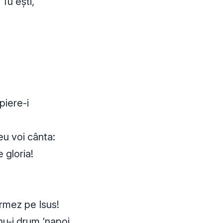
 Tu ești,
piere-i
 eu voi cânta:
e gloria!
rmez pe Isus!
nu-i drum ‘napoi