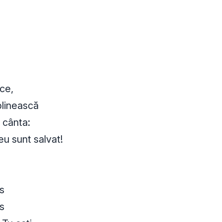
a
 ce,
plinească
i cânta:
eu sunt salvat!
s
s